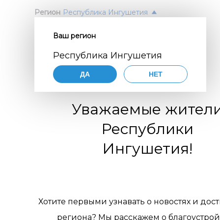
Регион
Республика Ингушетия
Ваш регион
Согл
ПОЛ
Республика Ингушетия
перс
Авт
ДА
НЕТ
орга
Нажимая
согласие
Уважаемые жител
порядке,
цифр
по разви
Республики
коммуни
обще
организа
Ингушетия!
119770001
комм
муниципа
pdn@dial
отн
сайте
htt
требован
пер
персонал
Хотите первыми узнавать о новостях и дос
Цели 
1. Об
региона? Мы расскажем о благоустрой